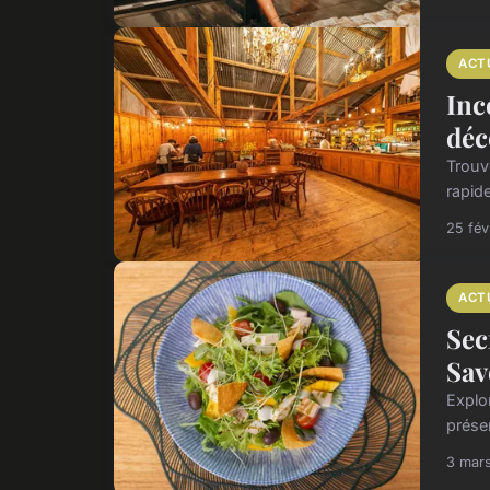
ACT
Inc
déc
Trouve
rapid
25 fév
ACT
Sec
Sav
Explor
prése
3 mar