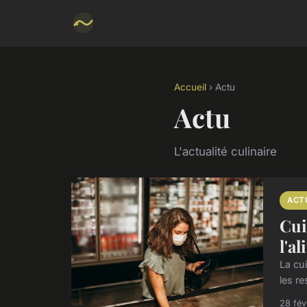
Accueil
› Actu
Actu
L'actualité culinaire
ACT
Cui
l'a
La cu
les r
28 fév