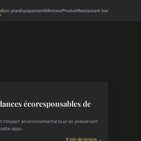
u
Bon plan
Equipement
Minceur
Produit
Restaurant bar
ndances écoresponsables de
nt l'impact environnemental tout en préservant
ette appr...
6 min de lecture →